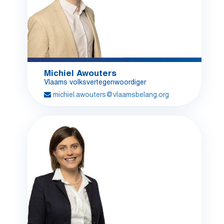
Michiel Awouters
Vlaams volksvertegenwoordiger
michiel.awouters@vlaamsbelang.org